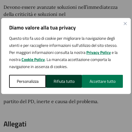
Devono essere avanzate soluzioni nell’immediatezza
della criticità e soluzioni nel
medio-lungo termine. Queste ultime spettano a Governo
Diamo valore alla tua privacy
e Regioni, già sensibili e
Questo sito fa uso di cookie per migliorare la navigazione degli
sensibilizzate sul tema. Continueremo a premere a livello
utenti e per raccogliere informazioni sull'utilizzo del sito stesso.
locale e nazionale per
Per maggiori informazioni consulta la nostra
Privacy Policy
e la
nostra
Cookie Policy
. La mancata accettazione comporta la
trovare una soluzione ad un problema che purtroppo
navigazione in assenza di cookies.
riguarda tutta Italia e che non
Personalizza
Rifiuta tutto
Accettare tutto
si risolve con polemiche "alla Domenico Rossi", che è
stato anch’esso, con il suo
partito del PD, inerte e causa del problema.
Allegati