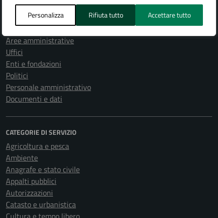
Personalizza
Rifiuta tutto
Accettare tutto
AMMINISTRAZIONE
Organi di governo
Aree amministrative
Uffici
Enti e fondazioni
Politici
Personale amministrativo
Documenti e dati
CATEGORIE DI SERVIZIO
Agricoltura e pesca
Ambiente
Anagrafe e stato civile
Appalti pubblici
Autorizzazioni
Catasto e urbanistica
Cultura e tempo libero