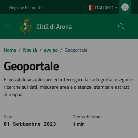
Vai ai contenuti
Vai al footer
Regione Piemonte
ITALIANO
▼
Città di Arona
Home
/
Novità
/
avviso
/
Geoportale
Geoportale
Dettagli della notizia
E' possibile visualizzare ed interrogare la cartografia, eseguire
ricerche sui dati, misurare aree e distanze, stampare estratti
di mappa
Data:
Tempo di lettura:
1 min
01 Settembre 2023