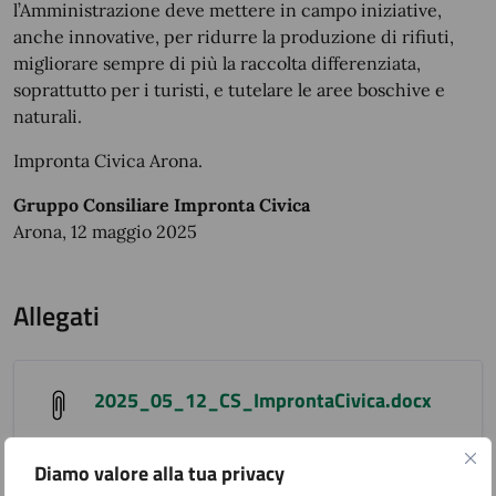
l’Amministrazione deve mettere in campo iniziative,
anche innovative, per ridurre la produzione di rifiuti,
migliorare sempre di più la raccolta differenziata,
soprattutto per i turisti, e tutelare le aree boschive e
naturali.
Impronta Civica Arona.
Gruppo Consiliare Impronta Civica
Arona, 12 maggio 2025
Allegati
2025_05_12_CS_ImprontaCivica.docx
Diamo valore alla tua privacy