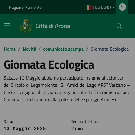
Vai ai contenuti
Vai al footer
Regione Piemonte
ITALIANO
▼
Città di Arona
Home
/
Novità
/
comunicato stampa
/
Giornata Ecologica
Giornata Ecologica
Dettagli della notizia
Sabato 10 Maggio abbiamo partecipato insieme ai volontari
del Circolo di Legambiente “Gli Amici del Lago APS” Verbano –
Cusio – Agogna all’iniziativa organizzata dall’Amministrazione
Comunale dedicandoci alla pulizia delle spiagge Aronesi.
Data:
Tempo di lettura:
2 min
13 Maggio 2025