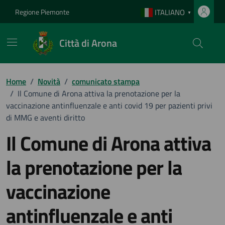
Vai ai contenuti
Vai al footer
Regione Piemonte
ITALIANO
▼
Città di Arona
Home
/
Novità
/
comunicato stampa
/
Il Comune di Arona attiva la prenotazione per la
vaccinazione antinfluenzale e anti covid 19 per pazienti privi
di MMG e aventi diritto
Il Comune di Arona attiva
la prenotazione per la
vaccinazione
antinfluenzale e anti