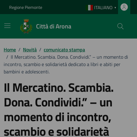
Vai ai contenuti
Vai al footer
Regione Piemonte
ITALIANO
▼
Città di Arona
Home
/
Novità
/
comunicato stampa
/
Il Mercatino. Scambia. Dona. Condividi.” – un momento di
incontro, scambio e solidarietà dedicato a libri e abiti per
bambini e adolescenti.
Il Mercatino. Scambia.
Dona. Condividi.” – un
momento di incontro,
scambio e solidarietà