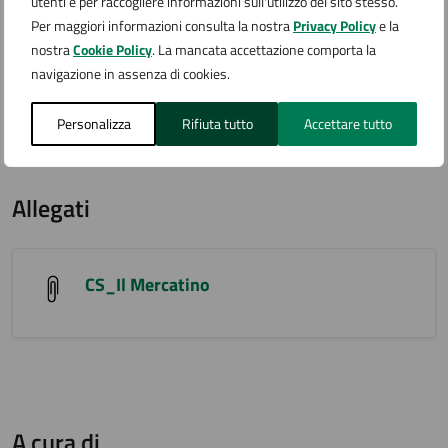
utenti e per raccogliere informazioni sull'utilizzo del sito stesso.
Per maggiori informazioni consulta la nostra
Privacy Policy
e la
L’Amministrazione comunale invita tutte le famiglie a
nostra
Cookie Policy
. La mancata accettazione comporta la
partecipare e contribuire attivamente a questo
navigazione in assenza di cookies.
momento di scambio e condivisione, certi che anche
piccoli gesti possano generare un grande impatto
Personalizza
Rifiuta tutto
Accettare tutto
sociale.
Allegati
CS_Il Mercatino
A cura di