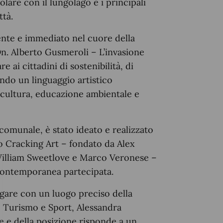
olare con il lungolago e i principali
ttà.
nte e immediato nel cuore della
 On. Alberto Gusmeroli – L’invasione
 ai cittadini di sostenibilità, di
zando un linguaggio artistico
ce cultura, educazione ambientale e
comunale, è stato ideato e realizzato
ivo Cracking Art – fondato da Alex
 William Sweetlove e Marco Veronese –
contemporanea partecipata.
ogare con un luogo preciso della
a, Turismo e Sport, Alessandra
re e della posizione risponde a un