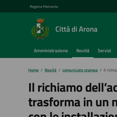
Vai ai contenuti
Vai al footer
Regione Piemonte
Città di Arona
Amministrazione
Novità
Servizi
Home
/
Novità
/
comunicato stampa
/
Il rich
Il richiamo dell’ac
trasforma in un 
con le installazio