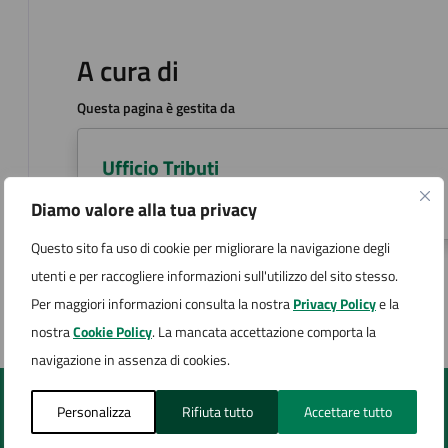
A cura di
Questa pagina è gestita da
Ufficio Tributi
Via San Carlo 2, Arona (NO)
Diamo valore alla tua privacy
Questo sito fa uso di cookie per migliorare la navigazione degli
utenti e per raccogliere informazioni sull'utilizzo del sito stesso.
Ultimo aggiornamento:
21/02/2024, 12:07
Per maggiori informazioni consulta la nostra
Privacy Policy
e la
nostra
Cookie Policy
. La mancata accettazione comporta la
navigazione in assenza di cookies.
Personalizza
Rifiuta tutto
Accettare tutto