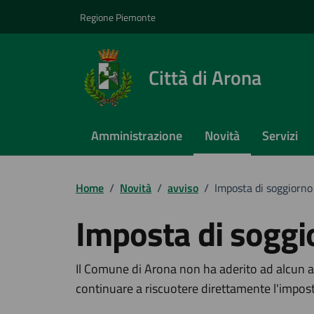
Vai ai contenuti
Vai al footer
Regione Piemonte
Città di Arona
Amministrazione
Novità
Servizi
Home
/
Novità
/
avviso
/
Imposta di soggiorno
Imposta di soggi
Dettagli della notizi
Il Comune di Arona non ha aderito ad alcun a
continuare a riscuotere direttamente l'impost