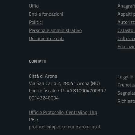
Uffici
Anagrafe
Enti e fondazioni
Appalti 
Politici
Autorizz
Personale amministrativo
Catasto 
Documenti e dati
Cultura 
Educazi
CONTATTI
Città di Arona
Leggi le
Via San Carlo 2, 28041 Arona (NO)
Prenota
Codice fiscale / P. IVA:81000470039 /
Segnalaz
00143240034
Richiest
Ufficio Protocollo, Centralino, Urp
PEC:
protocollo@pec.comune.arona.no.it