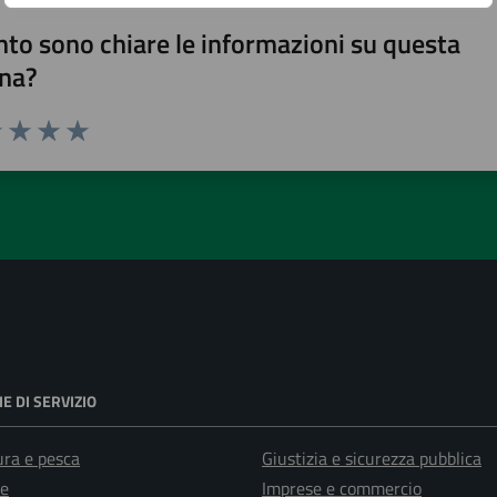
to sono chiare le informazioni su questa
na?
1 stelle su 5
uta 2 stelle su 5
Valuta 3 stelle su 5
Valuta 4 stelle su 5
Valuta 5 stelle su 5
E DI SERVIZIO
ura e pesca
Giustizia e sicurezza pubblica
e
Imprese e commercio