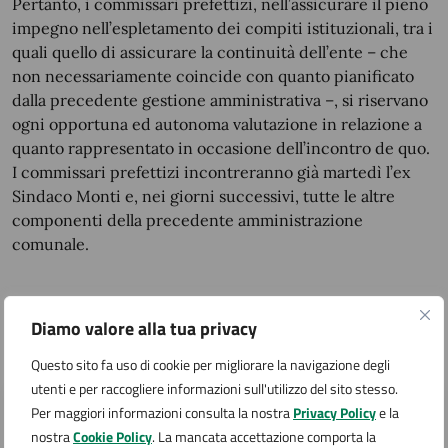
Pertanto, i commissari prefettizi, nell’assicurare il pieno
impegno nell’espletamento dei compiti istituzionali, tra i
quali quello di assicurare la continuità dell’ente – che
non necessariamente coincide con quanto pianificato
dalla precedente gestione amministrativa –, si riservano
ogni opportuna ed autonoma valutazione in relazione a
quanto rappresentato in occasione dell’incontro de quo.
I commissari prefettizi incontreranno già martedì l’ex
Sindaco Monti e, nei giorni successivi, tutte le altre
componenti della precedente amministrazione
comunale.
A cura di
Diamo valore alla tua privacy
Questa pagina è gestita da
Questo sito fa uso di cookie per migliorare la navigazione degli
utenti e per raccogliere informazioni sull'utilizzo del sito stesso.
Per maggiori informazioni consulta la nostra
Privacy Policy
e la
Ufficio Segreteria generale e ufficio del Sindaco
nostra
Cookie Policy
. La mancata accettazione comporta la
Via San Carlo 2, Arona