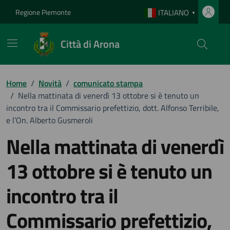
Vai ai contenuti
Vai al footer
Regione Piemonte
ITALIANO
▼
Città di Arona
Home
/
Novità
/
comunicato stampa
/
Nella mattinata di venerdì 13 ottobre si è tenuto un
incontro tra il Commissario prefettizio, dott. Alfonso Terribile,
e l’On. Alberto Gusmeroli
Nella mattinata di venerdì
13 ottobre si è tenuto un
incontro tra il
Commissario prefettizio,