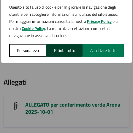
e corretta gestione dei flussi di rifiuti. Vogliamo
Questo sito fa uso di cookie per migliorare la navigazione degli
garantire che il Centro di Raccolta sia al pieno servizio
utenti e per raccogliere informazioni sull'utilizzo del sito stesso.
dell'esigenza del cittadino nello smaltimento del verde.
Per maggiori informazioni consulta la nostra
Privacy Policy
e la
Valuteremo attentamente l'efficacia del provvedimento
nostra
Cookie Policy
. La mancata accettazione comporta la
al fine di migliorarne ulteriormente il servizio.
navigazione in assenza di cookies.
L'Amministrazione Comunale, l'ufficio pertinente e
Medio Novarese Ambiente rimangono a disposizione per
Personalizza
Rifiuta tutto
Accettare tutto
eventuali chiarimenti e invitano tutti i cittadini a
seguire scrupolosamente le nuove indicazioni".
Allegati
ALLEGATO per conferimento verde Arona
2025-10-01