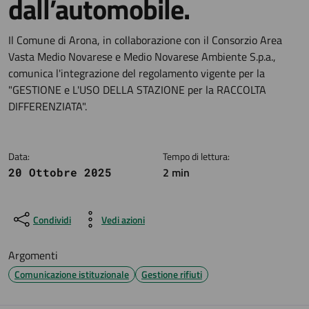
dall’automobile.
Dettagli della notizia
Il Comune di Arona, in collaborazione con il Consorzio Area
Vasta Medio Novarese e Medio Novarese Ambiente S.p.a.,
comunica l'integrazione del regolamento vigente per la
"GESTIONE e L'USO DELLA STAZIONE per la RACCOLTA
DIFFERENZIATA".
Data:
Tempo di lettura:
2 min
20 Ottobre 2025
Condividi
Vedi azioni
Argomenti
Comunicazione istituzionale
Gestione rifiuti