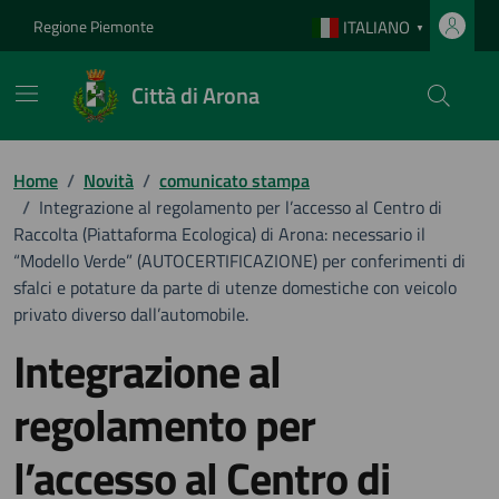
Vai ai contenuti
Vai al footer
Regione Piemonte
ITALIANO
▼
Città di Arona
Home
/
Novità
/
comunicato stampa
/
Integrazione al regolamento per l’accesso al Centro di
Raccolta (Piattaforma Ecologica) di Arona: necessario il
“Modello Verde” (AUTOCERTIFICAZIONE) per conferimenti di
sfalci e potature da parte di utenze domestiche con veicolo
privato diverso dall’automobile.
Integrazione al
regolamento per
l’accesso al Centro di