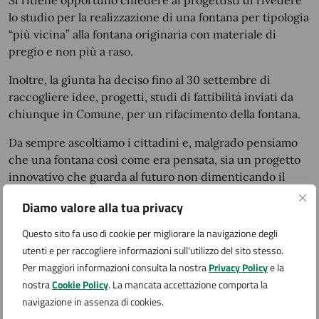
Si ritiene opportuno chiedere ai progettisti di rivedere
lo studio per la realizzazione di una fontana per tipologia
“più vicina” alla fontana originaria con materiale di
pregio e non più a raso.
Inoltre, la giunta ha deciso fino al 30 settembre di
raccogliere idee, progetti, studi di fattibilità inviati da
chiunque in Comune, per un rifacimento della fontana.
Da sempre ascoltiamo i cittadini e, malgrado pensiamo
che una fontana così come era pensata, sia un progetto
innovativo che guarda al futuro non dimenticando il
passato, riteniamo giusto, corretto e coraggioso fermarci
Diamo valore alla tua privacy
per rispetto di un “comune sentore” che manifesta forti
perplessità.
Questo sito fa uso di cookie per migliorare la navigazione degli
utenti e per raccogliere informazioni sull'utilizzo del sito stesso.
Alberto Gusmeroli Sindaco di Arona, la Giunta e
Per maggiori informazioni consulta la nostra
Privacy Policy
e la
Consiglieri
nostra
Cookie Policy
. La mancata accettazione comporta la
navigazione in assenza di cookies.