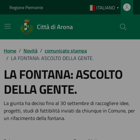
Vai ai contenuti
Vai al footer
Regione Piemonte
ITALIANO
▼
Città di Arona
Home
/
Novità
/
comunicato stampa
/
LA FONTANA: ASCOLTO DELLA GENTE.
LA FONTANA: ASCOLTO
DELLA GENTE.
Dettagli della notizia
La giunta ha deciso fino al 30 settembre di raccogliere idee,
progetti, studi di fattibilità inviati da chiunque in Comune, per
un rifacimento della fontana.