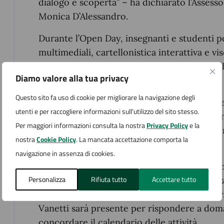
dialogo e scoperta” – ha dichiarato l’Asses
Monica D’Alessandro.
Durante l’Open Day, insegnanti e studenti p
multimediali, cartellonistica interattiva e vis
Bando Unesco del Ministero del Turismo, c
Diamo valore alla tua privacy
l’esperienza di visita.
Questo sito fa uso di cookie per migliorare la navigazione degli
L’Assessore con delega alla valorizzazione de
utenti e per raccogliere informazioni sull'utilizzo del sito stesso.
sottolinea: “Questa proposta rappresenta un
Per maggiori informazioni consulta la nostra
Privacy Policy
e la
ragazzi al nostro passato, studiandolo e 
nostra
Cookie Policy
. La mancata accettazione comporta la
meglio le radici della nostra cultura”.
navigazione in assenza di cookies.
Le brochures digitali con tutte le informazion
Personalizza
Rifiuta tutto
Accettare tutto
e i percorsi guidati saranno messe a disposi
Durante la giornata, la responsabile dei serv
Vanetti sarà presente per rispondere a dom
concordare il calendario delle attività.