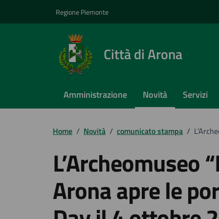
Vai ai contenuti
Vai al footer
Regione Piemonte
Città di Arona
Amministrazione
Novità
Servizi
Home
/
Novità
/
comunicato stampa
/
L’Arche
L’Archeomuseo “K
Arona apre le por
Day il 4 ottobre 