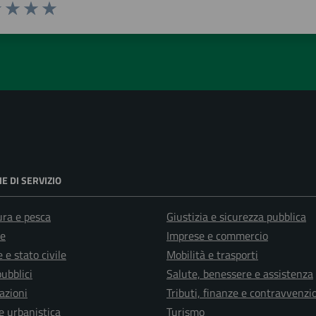
1 stelle su 5
uta 2 stelle su 5
Valuta 3 stelle su 5
Valuta 4 stelle su 5
Valuta 5 stelle su 5
E DI SERVIZIO
ura e pesca
Giustizia e sicurezza pubblica
e
Imprese e commercio
 e stato civile
Mobilità e trasporti
pubblici
Salute, benessere e assistenza
azioni
Tributi, finanze e contravvenzi
e urbanistica
Turismo