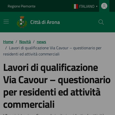
Vai ai contenuti
Vai al footer
Regione Piemonte
ITALIANO
▼
Città di Arona
Home
/
Novità
/
news
/
Lavori di qualificazione Via Cavour – questionario per
residenti ed attività commerciali
Lavori di qualificazione
Via Cavour – questionario
per residenti ed attività
commerciali