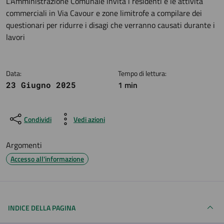
Dettagli della notizia
L'Amministrazione Comunale invita i residenti e le attività
commerciali in Via Cavour e zone limitrofe a compilare dei
questionari per ridurre i disagi che verranno causati durante i
lavori
Data:
Tempo di lettura:
1 min
23 Giugno 2025
Condividi
Vedi azioni
Argomenti
Accesso all'informazione
INDICE DELLA PAGINA