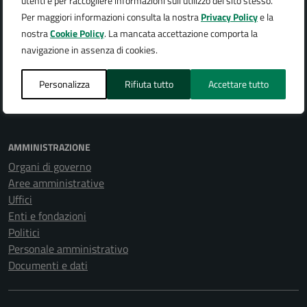
utenti e per raccogliere informazioni sull'utilizzo del sito stesso.
Per maggiori informazioni consulta la nostra
Privacy Policy
e la
nostra
Cookie Policy
. La mancata accettazione comporta la
navigazione in assenza di cookies.
Città di Arona
Personalizza
Rifiuta tutto
Accettare tutto
AMMINISTRAZIONE
Organi di governo
Aree amministrative
Uffici
Enti e fondazioni
Politici
Personale amministrativo
Documenti e dati