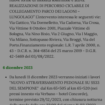
nuove forme di mobilità sostenibile e attiva:
REALIZZAZIONE DI PERCORSO CICLABILE DI
COLLEGAMENTO PARCO DEI LAGONI –
LUNGOLAGO” L’intervento interessa le seguenti vie:
Via Gattico, Via Dormelletto, Via Cadorna, Via Crosa,
Via Vittime 8 Ottobre 2001, Piazzale Vittime di
Bologna, Via Nino Bixio, Via 2 Giugno, Via I Maggio,
Via Milano, Sottopasso Riviera, Via Broggi, Via del
Porto.Finanziamento regionale: L.R. 7 aprile 2000, n.
43 - D.C.R. n. 364-6854 del 25 marzo 2019 - D.G.R.
42-5469 del 03/08/2022.
6 dicembre 2023
Da lunedì 11 dicembre 2023 verranno iniziati i lavori
"NUOVO ATTRAVERSAMENTO PEDONALE SU SS33
DEL SEMPIONE" dal Km 65+505 al km 65+520 (nei
pressi innesto via Verbano - hotel Concorde),
termine previsto 29/12/2023, con chiusura notturna