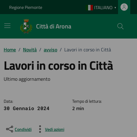
Vai ai contenuti
Vai al footer
Regione Piemonte
ITALIANO
▼
Città di Arona
Home
/
Novità
/
avviso
/
Lavori in corso in Città
Lavori in corso in Città
Dettagli della notizia
Ultimo aggiornamento
Data:
Tempo di lettura:
2 min
30 Gennaio 2024
Condividi
Vedi azioni