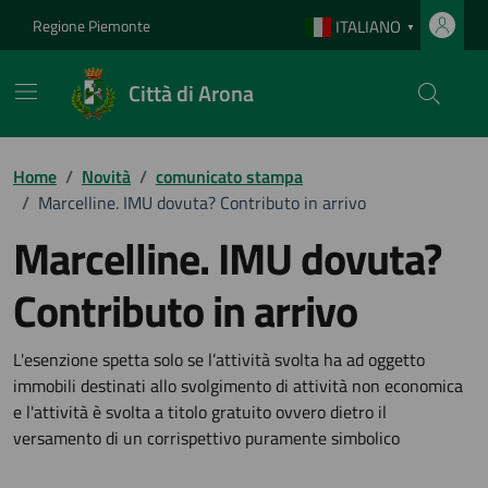
Vai ai contenuti
Vai al footer
Regione Piemonte
ITALIANO
▼
Città di Arona
Home
/
Novità
/
comunicato stampa
/
Marcelline. IMU dovuta? Contributo in arrivo
Marcelline. IMU dovuta?
Contributo in arrivo
Dettagli della notizia
L'esenzione spetta solo se l’attività svolta ha ad oggetto
immobili destinati allo svolgimento di attività non economica
e l'attività è svolta a titolo gratuito ovvero dietro il
versamento di un corrispettivo puramente simbolico