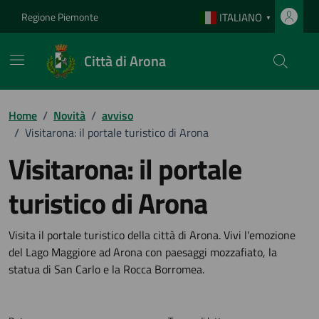
Vai ai contenuti
Vai al footer
Regione Piemonte
ITALIANO
▼
Città di Arona
Home
/
Novità
/
avviso
/
Visitarona: il portale turistico di Arona
Visitarona: il portale
turistico di Arona
Dettagli della notizia
Visita il portale turistico della città di Arona. Vivi l'emozione
del Lago Maggiore ad Arona con paesaggi mozzafiato, la
statua di San Carlo e la Rocca Borromea.