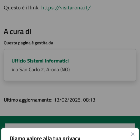
Questo è il link
https://visitarona.it/
A cura di
Questa pagina è gestita da
Ufficio Sistemi Informatici
Via San Carlo 2, Arona (NO)
Ultimo aggiornamento:
13/02/2025, 08:13
Quanto sono chiare le informazioni su questa
Diamo valore alla tua privacy