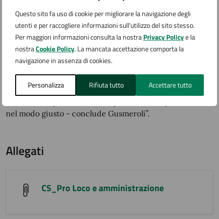
rimanere in Piazza del Popolo e condividiamo l’idea di
“spostare” la Notte Rosa lungo tutta la città. Abbiamo
Questo sito fa uso di cookie per migliorare la navigazione degli
inoltre accolto con grande soddisfazione l’idea di
utenti e per raccogliere informazioni sull'utilizzo del sito stesso.
coinvolgere tutte le altre associazioni per realizzare gli
Per maggiori informazioni consulta la nostra
Privacy Policy
e la
eventi. Un’organizzazione unitaria che deve essere
nostra
Cookie Policy
. La mancata accettazione comporta la
organizzativa, nel senso tecnico del termine, di
navigazione in assenza di cookies.
condivisione dei programmi e nella gestione degli
eventi”.
Personalizza
Rifiuta tutto
Accettare tutto
“Ci vedremo periodicamente perché siamo partiti
nel modo giusto - conclude Gusmeroli”.
Allegati
CS_Pro Loco e amministrazione