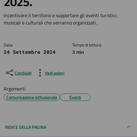
2025.
Dettagli della notizia
Incentivare il territorio e supportare gli eventi turistici,
musicali e culturali che verranno organizzati.
Data:
Tempo di lettura:
3 min
24 Settembre 2024
Condividi
Vedi azioni
Argomenti
Comunicazione istituzionale
Eventi
INDICE DELLA PAGINA