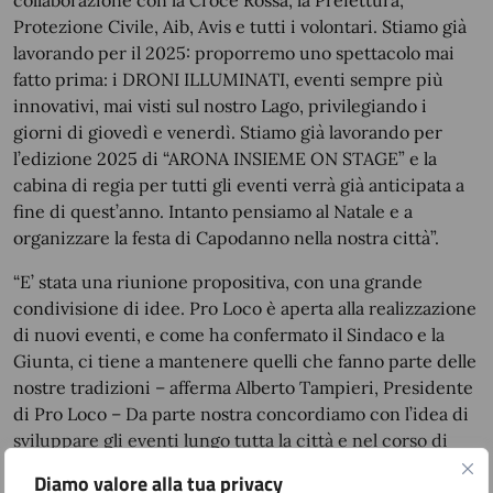
collaborazione con la Croce Rossa, la Prefettura,
Protezione Civile, Aib, Avis e tutti i volontari. Stiamo già
lavorando per il 2025: proporremo uno spettacolo mai
fatto prima: i DRONI ILLUMINATI, eventi sempre più
innovativi, mai visti sul nostro Lago, privilegiando i
giorni di giovedì e venerdì. Stiamo già lavorando per
l’edizione 2025 di “ARONA INSIEME ON STAGE” e la
cabina di regia per tutti gli eventi verrà già anticipata a
fine di quest’anno. Intanto pensiamo al Natale e a
organizzare la festa di Capodanno nella nostra città”.
“E’ stata una riunione propositiva, con una grande
condivisione di idee. Pro Loco è aperta alla realizzazione
di nuovi eventi, e come ha confermato il Sindaco e la
Giunta, ci tiene a mantenere quelli che fanno parte delle
nostre tradizioni – afferma Alberto Tampieri, Presidente
di Pro Loco – Da parte nostra concordiamo con l’idea di
sviluppare gli eventi lungo tutta la città e nel corso di
tutto l’anno. La Traversata è l’unico evento che dovrà
Diamo valore alla tua privacy