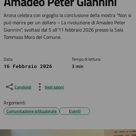
Amadeo Peter Giannini
Dettagli della notizia
Arona celebra con orgoglio la conclusione della mostra “Non si
può morire per un dollaro – La rivoluzione di Amadeo Peter
Giannini”, svoltasi dal 5 all’11 febbraio 2026 presso la Sala
Tommaso Moro del Comune.
Data:
Tempo di lettura:
3 min
16 Febbraio 2026
Condividi
Vedi azioni
Argomenti
Comunicazione istituzionale
Eventi