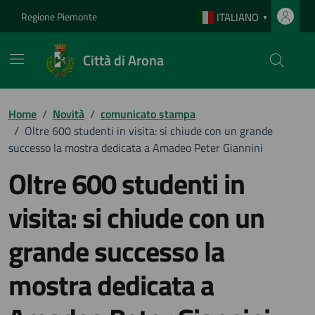
Vai ai contenuti
Vai al footer
Regione Piemonte
ITALIANO
▼
Città di Arona
Home
/
Novità
/
comunicato stampa
/
Oltre 600 studenti in visita: si chiude con un grande
successo la mostra dedicata a Amadeo Peter Giannini
Oltre 600 studenti in
visita: si chiude con un
grande successo la
mostra dedicata a