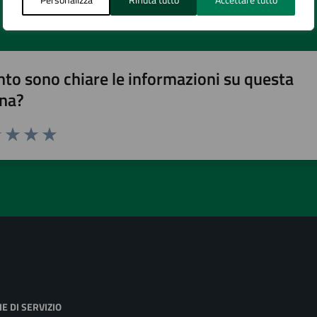
to sono chiare le informazioni su questa
na?
1 stelle su 5
uta 2 stelle su 5
Valuta 3 stelle su 5
Valuta 4 stelle su 5
Valuta 5 stelle su 5
E DI SERVIZIO