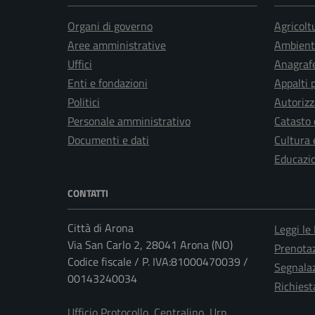
Organi di governo
Agricolt
Aree amministrative
Ambient
Uffici
Anagrafe
Enti e fondazioni
Appalti 
Politici
Autorizz
Personale amministrativo
Catasto 
Documenti e dati
Cultura 
Educazi
CONTATTI
Città di Arona
Leggi le
Via San Carlo 2, 28041 Arona (NO)
Prenota
Codice fiscale / P. IVA:81000470039 /
Segnalaz
00143240034
Richiest
Ufficio Protocollo, Centralino, Urp