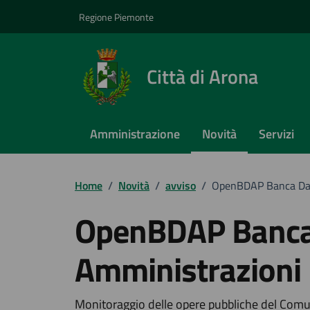
Vai ai contenuti
Vai al footer
Regione Piemonte
Città di Arona
Amministrazione
Novità
Servizi
Home
/
Novità
/
avviso
/
OpenBDAP Banca Dat
OpenBDAP Banca
Amministrazioni
Monitoraggio delle opere pubbliche del Com