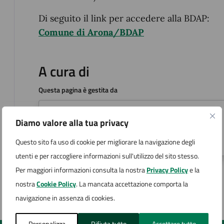
Di seguito il link per accedere alla BDAP:
Comune di Arona/BDAP
A cura di
Questa pagina è gestita da
Ufficio Segreteria Lavori pubblici
Diamo valore alla tua privacy
Via San Carlo 2, Arona (NO)
Questo sito fa uso di cookie per migliorare la navigazione degli
utenti e per raccogliere informazioni sull'utilizzo del sito stesso.
Per maggiori informazioni consulta la nostra
Privacy Policy
e la
nostra
Cookie Policy
. La mancata accettazione comporta la
Ultimo aggiornamento:
24/10/2023, 12:41
navigazione in assenza di cookies.
Personalizza
Rifiuta tutto
Accettare tutto