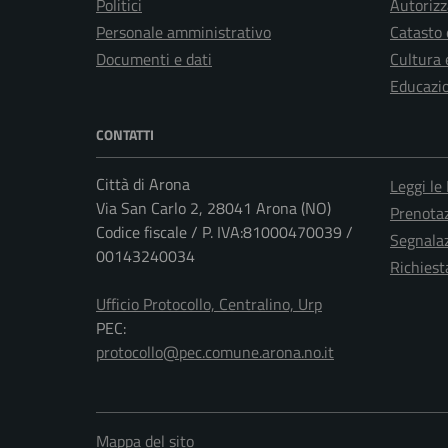
Politici
Autorizz
Personale amministrativo
Catasto 
Documenti e dati
Cultura 
Educazi
CONTATTI
Città di Arona
Leggi le
Via San Carlo 2, 28041 Arona (NO)
Prenota
Codice fiscale / P. IVA:81000470039 /
Segnalaz
00143240034
Richiest
Ufficio Protocollo, Centralino, Urp
PEC:
protocollo@pec.comune.arona.no.it
Mappa del sito