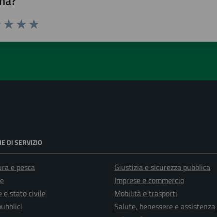
na?
1 stelle su 5
uta 2 stelle su 5
Valuta 3 stelle su 5
Valuta 4 stelle su 5
Valuta 5 stelle su 5
E DI SERVIZIO
ura e pesca
Giustizia e sicurezza pubblica
e
Imprese e commercio
 e stato civile
Mobilità e trasporti
pubblici
Salute, benessere e assistenza