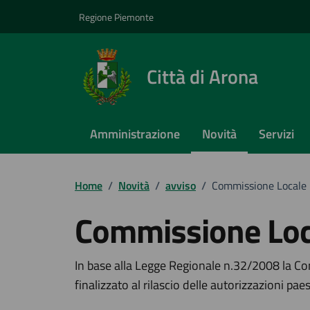
Vai ai contenuti
Vai al footer
Regione Piemonte
Città di Arona
Amministrazione
Novità
Servizi
Home
/
Novità
/
avviso
/
Commissione Locale p
Commissione Loca
Dettagli della notizi
In base alla Legge Regionale n.32/2008 la C
finalizzato al rilascio delle autorizzazioni 