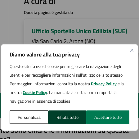
A cura di
Questa pagina è gestita da
Ufficio Sportello Unico Edilizia (SUE)
Via San Carlo 2, Arona (NO)
Diamo valore alla tua privacy
Questo sito fa uso di cookie per migliorare la navigazione degli
Ultimo aggiornamento:
24/10/2023, 12:45
utenti e per raccogliere informazioni sull'utilizzo del sito stesso.
Per maggiori informazioni consulta la nostra
Privacy Policy
e la
nostra
Cookie Policy
. La mancata accettazione comporta la
navigazione in assenza di cookies.
Personalizza
Rifiuta tutto
Accettare tutto
to sono chiare le informazioni su questa