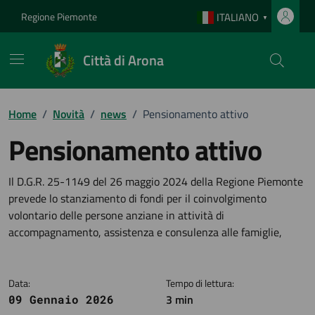
Vai ai contenuti
Vai al footer
Regione Piemonte
ITALIANO
▼
Città di Arona
Home
/
Novità
/
news
/
Pensionamento attivo
Pensionamento attivo
Dettagli della notizia
Il D.G.R. 25-1149 del 26 maggio 2024 della Regione Piemonte
prevede lo stanziamento di fondi per il coinvolgimento
volontario delle persone anziane in attività di
accompagnamento, assistenza e consulenza alle famiglie,
Data:
Tempo di lettura:
3 min
09 Gennaio 2026