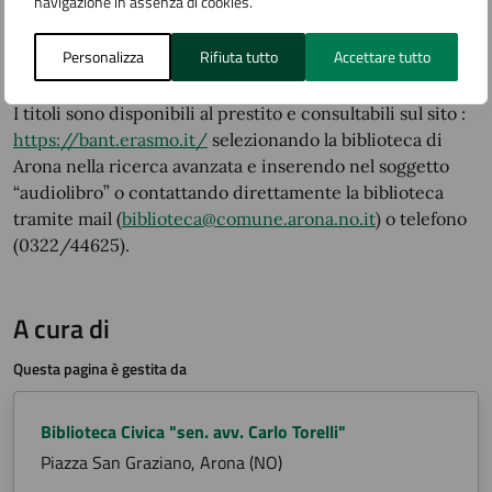
navigazione in assenza di cookies.
Famiglia per aver dato vita a un percorso che unisce
formazione, cultura e solidarietà, rafforzando il senso di
Personalizza
Rifiuta tutto
Accettare tutto
appartenenza alla nostra città.»
I titoli sono disponibili al prestito e consultabili sul sito :
https://bant.erasmo.it/
selezionando la biblioteca di
Arona nella ricerca avanzata e inserendo nel soggetto
“audiolibro” o contattando direttamente la biblioteca
tramite mail (
biblioteca@comune.arona.no.it
) o telefono
(0322/44625).
A cura di
Questa pagina è gestita da
Biblioteca Civica "sen. avv. Carlo Torelli"
Piazza San Graziano, Arona (NO)