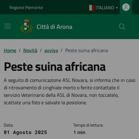
Vai ai contenuti
Vai al footer
Regione Piemonte
ITALIANO
▼
Città di Arona
Home
/
Novità
/
avviso
/
Peste suina africana
Peste suina africana
Dettagli della notizia
A seguito di comunicazione ASL Novara, si informa che in caso
di ritrovamento di cinghiale morto o ferito contattate il
servizio Veterinario della ASL di Novara, non toccatelo,
scattate una foto e salvate la posizione.
Data:
Tempo di lettura:
1 min
01 Agosto 2025