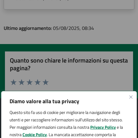
Ultimo aggiornamento:
05/08/2025, 08:34
Quanto sono chiare le informazioni su questa
pagina?
Valuta 1 stelle su 5
Valuta 2 stelle su 5
Valuta 3 stelle su 5
Valuta 4 stelle su 5
Valuta 5 stelle su 5
Diamo valore alla tua privacy
Questo sito fa uso di cookie per migliorare la navigazione degli
utenti e per raccogliere informazioni sull'utilizzo del sito stesso.
Per maggiori informazioni consulta la nostra
Privacy Policy
e la
Città di Arona
nostra
Cookie Policy
. La mancata accettazione comporta la