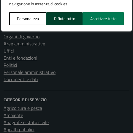
navigazione in assenza di cookies.
Personalizza
Rifiuta tutto
Accettare tutto
AMMINISTRAZIONE
Organi di governo
Aree amministrative
Uffici
Enti e fondazioni
Politici
Personale amministrativo
Documenti e dati
CATEGORIE DI SERVIZIO
Agricoltura e pesca
Ambiente
Anagrafe e stato civile
Appalti pubblici