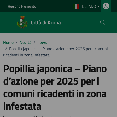
Vai ai contenuti
Vai al footer
Regione Piemonte
ITALIANO
▼
Città di Arona
Home
/
Novità
/
news
/
Popillia japonica – Piano d’azione per 2025 per i comuni
ricadenti in zona infestata
Popillia japonica – Piano
d’azione per 2025 per i
comuni ricadenti in zona
infestata