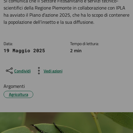
Dettagli della notizia
Si comunica che il Settore Fitosanitario e servizi tecnico-
scientifici della Regione Piemonte in collaborazione con IPLA
ha avviato il Piano d'azione 2025, che ha lo scopo di contenere
la popolazione dell’insetto e la sua diffusione.
Data:
Tempo di lettura:
2 min
19 Maggio 2025
Condividi
Vedi azioni
Argomenti
Agricoltura