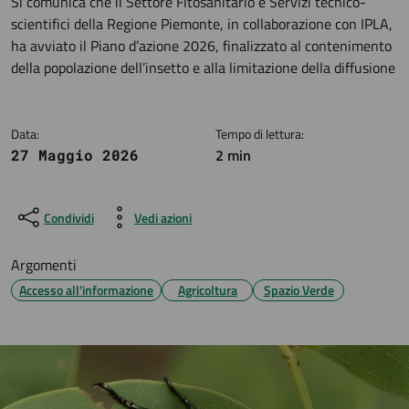
Dettagli della notizia
Si comunica che il Settore Fitosanitario e Servizi tecnico-
scientifici della Regione Piemonte, in collaborazione con IPLA,
ha avviato il Piano d’azione 2026, finalizzato al contenimento
della popolazione dell’insetto e alla limitazione della diffusione
Data:
Tempo di lettura:
2 min
27 Maggio 2026
Condividi
Vedi azioni
Argomenti
Accesso all'informazione
Agricoltura
Spazio Verde