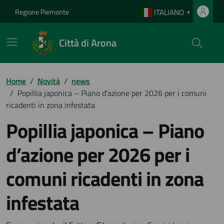
Vai ai contenuti
Vai al footer
Regione Piemonte
ITALIANO
▼
Città di Arona
Home
/
Novità
/
news
/
Popillia japonica – Piano d’azione per 2026 per i comuni
ricadenti in zona infestata
Popillia japonica – Piano
d’azione per 2026 per i
comuni ricadenti in zona
infestata