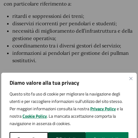
con particolare riferimento a:
ritardi e soppressioni dei treni;
disservizi ricorrenti per pendolari e studenti;
necessità di miglioramento dell’infrastruttura e della
gestione operativa;
coordinamento tra i diversi gestori del servizio;
informazioni ai pendolari per gestione dei pullman
sostitutivi.
La riunione avrà un
taglio operativo
, con l’obiettivo di:
Diamo valore alla tua privacy
individuare le principali problematiche in modo
Questo sito fa uso di cookie per migliorare la navigazione degli
puntuale;
utenti e per raccogliere informazioni sull'utilizzo del sito stesso.
condividere dati e responsabilità tra i soggetti
Per maggiori informazioni consulta la nostra
Privacy Policy
e la
coinvolti;
nostra
Cookie Policy
. La mancata accettazione comporta la
definire
azioni concrete e tempistiche
per il
navigazione in assenza di cookies.
miglioramento del servizio;
rafforzare il coordinamento istituzionale tra Comuni,