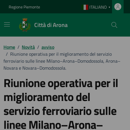
Vai ai contenuti
Vai al footer
Regione Piemonte
ITALIANO
▼
Città di Arona
Home
/
Novità
/
avviso
/
Riunione operativa per il miglioramento del servizio
ferroviario sulle linee Milano–Arona–Domodossola, Arona–
Novara e Novara–Domodossola.
Riunione operativa per il
miglioramento del
servizio ferroviario sulle
linee Milano–Arona–