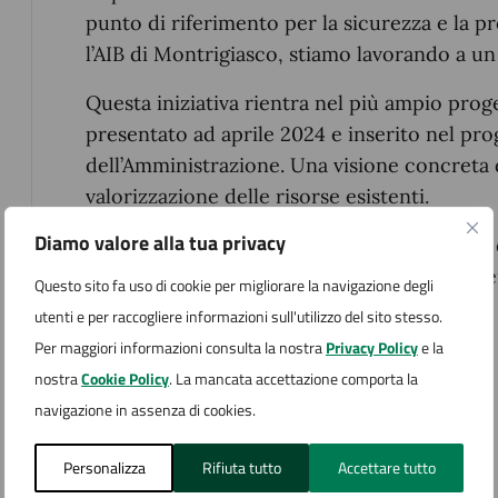
punto di riferimento per la sicurezza e la pr
l’AIB di Montrigiasco, stiamo lavorando a un
Questa iniziativa rientra nel più ampio proge
presentato ad aprile 2024 e inserito nel pr
dell’Amministrazione. Una visione concreta 
valorizzazione delle risorse esistenti.
Diamo valore alla tua privacy
E non finisce qui. Altri progetti sono in fase
riqualificazione dell’area della stazione. Il p
Questo sito fa uso di cookie per migliorare la navigazione degli
utenti e per raccogliere informazioni sull'utilizzo del sito stesso.
Per maggiori informazioni consulta la nostra
Privacy Policy
e la
Allegati
nostra
Cookie Policy
. La mancata accettazione comporta la
navigazione in assenza di cookies.
CS_stazione ferroviaria
Personalizza
Rifiuta tutto
Accettare tutto