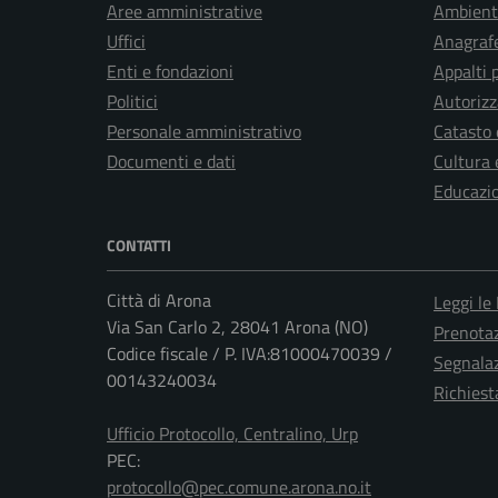
Aree amministrative
Ambient
Uffici
Anagrafe
Enti e fondazioni
Appalti 
Politici
Autorizz
Personale amministrativo
Catasto 
Documenti e dati
Cultura 
Educazi
CONTATTI
Città di Arona
Leggi le
Via San Carlo 2, 28041 Arona (NO)
Prenota
Codice fiscale / P. IVA:81000470039 /
Segnalaz
00143240034
Richiest
Ufficio Protocollo, Centralino, Urp
PEC:
protocollo@pec.comune.arona.no.it