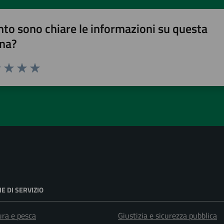
to sono chiare le informazioni su questa
na?
1 stelle su 5
uta 2 stelle su 5
Valuta 3 stelle su 5
Valuta 4 stelle su 5
Valuta 5 stelle su 5
E DI SERVIZIO
ura e pesca
Giustizia e sicurezza pubblica