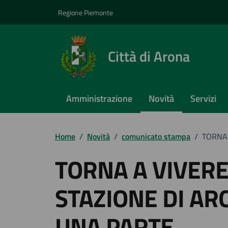
Vai ai contenuti
Vai al footer
Regione Piemonte
Città di Arona
Amministrazione
Novità
Servizi
Home
/
Novità
/
comunicato stampa
/
TORNA 
TORNA A VIVERE
STAZIONE DI AR
UNA PARTE.