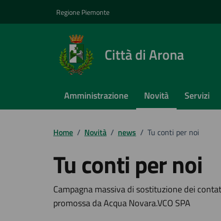
Vai ai contenuti
Vai al footer
Regione Piemonte
Città di Arona
Amministrazione
Novità
Servizi
Home
/
Novità
/
news
/
Tu conti per noi
Tu conti per noi
Dettagli della notizi
Campagna massiva di sostituzione dei contator
promossa da Acqua Novara.VCO SPA