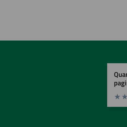
Quan
pagi
Valuta 
Val