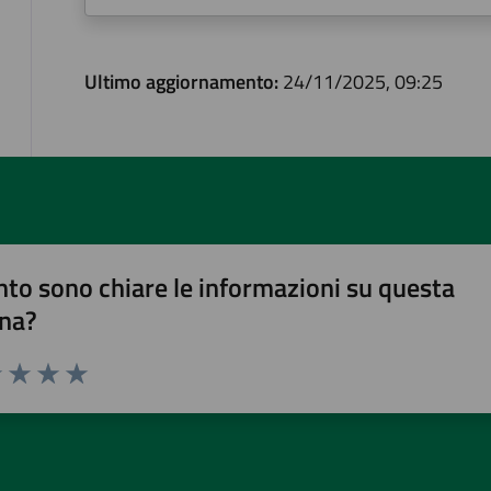
Ultimo aggiornamento:
24/11/2025, 09:25
to sono chiare le informazioni su questa
na?
1 stelle su 5
uta 2 stelle su 5
Valuta 3 stelle su 5
Valuta 4 stelle su 5
Valuta 5 stelle su 5