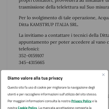
propri contatori, provvederà ad installare u
trasmissione della telelettura sul Suo misura
Per lo svolgimento di tale operazione, Acqua
Ditta KAMSTRUP ITALIA SRL.
La invitiamo a contattare i tecnici della Di
appuntamento per poter accedere al vano c
telefonici:
352-0159107
345-4315665
Ricordiamo che:
Diamo valore alla tua privacy
l’attività sopra descritta è GRATUITA;
Questo sito fa uso di cookie per migliorare la navigazione degli
utenti e per raccogliere informazioni sull'utilizzo del sito stesso.
Per maggiori informazioni è a disposizione
Per maggiori informazioni consulta la nostra
Privacy Policy
e la
NOVARA.VCO - 800 194 974
nostra
Cookie Policy
. La mancata accettazione comporta la