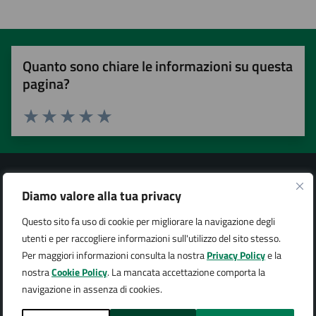
Quanto sono chiare le informazioni su questa
pagina?
Valuta 1 stelle su 5
Valuta 2 stelle su 5
Valuta 3 stelle su 5
Valuta 4 stelle su 5
Valuta 5 stelle su 5
Diamo valore alla tua privacy
Questo sito fa uso di cookie per migliorare la navigazione degli
Città di Arona
utenti e per raccogliere informazioni sull'utilizzo del sito stesso.
Per maggiori informazioni consulta la nostra
Privacy Policy
e la
nostra
Cookie Policy
. La mancata accettazione comporta la
navigazione in assenza di cookies.
AMMINISTRAZIONE