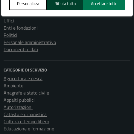
Personalizza
Rifiuta tutto
Accettare tutto
Organi di governo
Aree amministrative
Uffici
Enti e fondazioni
Politici
Personale amministrativo
Documenti e dati
CATEGORIE DI SERVIZIO
Agricoltura e pesca
Ambiente
Anagrafe e stato civile
Appalti pubblici
Autorizzazioni
Catasto e urbanistica
Cultura e tempo libero
Educazione e formazione