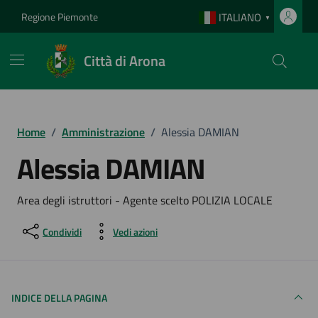
Vai ai contenuti
Vai al footer
Regione Piemonte
ITALIANO
▼
Città di Arona
Home
/
Amministrazione
/
Alessia DAMIAN
Alessia DAMIAN
Area degli istruttori - Agente scelto POLIZIA LOCALE
Condividi
Vedi azioni
INDICE DELLA PAGINA