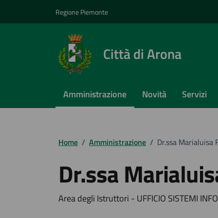
Vai ai contenuti
Vai al footer
Regione Piemonte
Città di Arona
Amministrazione
Novità
Servizi
Home
/
Amministrazione
/
Dr.ssa Marialuisa
Dr.ssa Marialui
Area degli Istruttori - UFFICIO SISTEMI IN