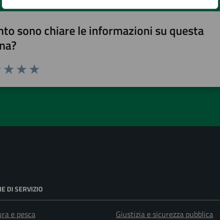
to sono chiare le informazioni su questa
na?
1 stelle su 5
uta 2 stelle su 5
Valuta 3 stelle su 5
Valuta 4 stelle su 5
Valuta 5 stelle su 5
E DI SERVIZIO
ura e pesca
Giustizia e sicurezza pubblica