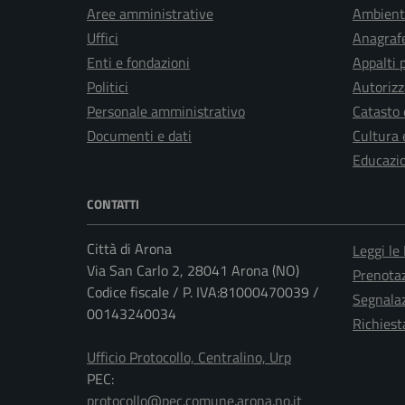
Aree amministrative
Ambient
Uffici
Anagrafe
Enti e fondazioni
Appalti 
Politici
Autorizz
Personale amministrativo
Catasto 
Documenti e dati
Cultura 
Educazi
CONTATTI
Città di Arona
Leggi le
Via San Carlo 2, 28041 Arona (NO)
Prenota
Codice fiscale / P. IVA:81000470039 /
Segnalaz
00143240034
Richiest
Ufficio Protocollo, Centralino, Urp
PEC:
protocollo@pec.comune.arona.no.it