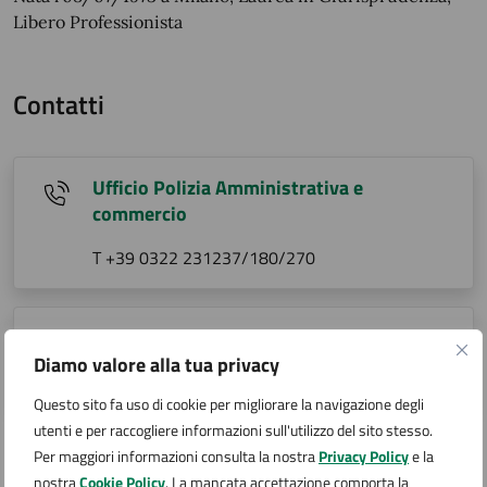
Libero Professionista
Contatti
Ufficio Polizia Amministrativa e
commercio
T +39 0322 231237/180/270
Ufficio Urbanistica telefono
Diamo valore alla tua privacy
T +39 0322 231226/224
Questo sito fa uso di cookie per migliorare la navigazione degli
utenti e per raccogliere informazioni sull'utilizzo del sito stesso.
Per maggiori informazioni consulta la nostra
Privacy Policy
e la
Curriculum vitae
nostra
Cookie Policy
. La mancata accettazione comporta la