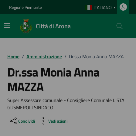
Vai ai contenuti
Vai al footer
Regione Piemonte
ITALIANO
▼
Città di Arona
Home
/
Amministrazione
/
Dr.ssa Monia Anna MAZZA
Dr.ssa Monia Anna
MAZZA
Super Assessore comunale - Consigliere Comunale LISTA
GUSMEROLI SINDACO
Condividi
Vedi azioni