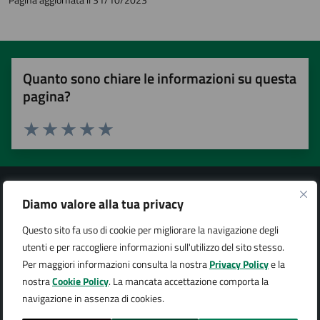
Quanto sono chiare le informazioni su questa
pagina?
Valuta 1 stelle su 5
Valuta 2 stelle su 5
Valuta 3 stelle su 5
Valuta 4 stelle su 5
Valuta 5 stelle su 5
Diamo valore alla tua privacy
Questo sito fa uso di cookie per migliorare la navigazione degli
Città di Arona
utenti e per raccogliere informazioni sull'utilizzo del sito stesso.
Per maggiori informazioni consulta la nostra
Privacy Policy
e la
nostra
Cookie Policy
. La mancata accettazione comporta la
navigazione in assenza di cookies.