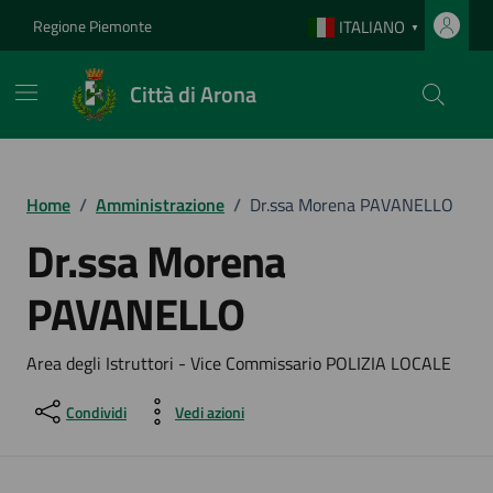
Vai ai contenuti
Vai al footer
Regione Piemonte
ITALIANO
▼
Città di Arona
Home
/
Amministrazione
/
Dr.ssa Morena PAVANELLO
Dr.ssa Morena
PAVANELLO
Area degli Istruttori - Vice Commissario POLIZIA LOCALE
Condividi
Vedi azioni