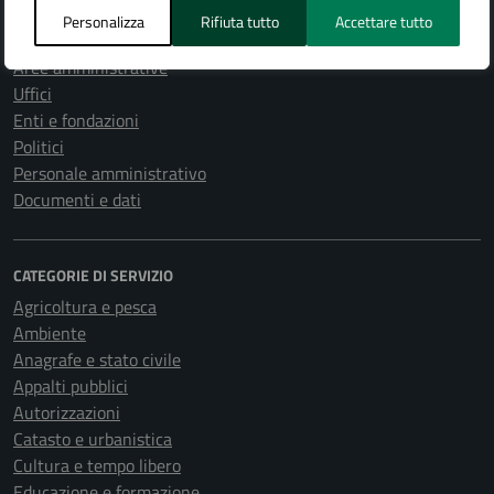
AMMINISTRAZIONE
Personalizza
Rifiuta tutto
Accettare tutto
Organi di governo
Aree amministrative
Uffici
Enti e fondazioni
Politici
Personale amministrativo
Documenti e dati
CATEGORIE DI SERVIZIO
Agricoltura e pesca
Ambiente
Anagrafe e stato civile
Appalti pubblici
Autorizzazioni
Catasto e urbanistica
Cultura e tempo libero
Educazione e formazione