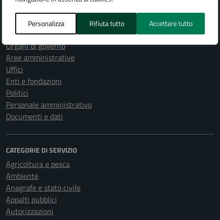
Personalizza
Rifiuta tutto
Accettare tutto
AMMINISTRAZIONE
Organi di governo
Aree amministrative
Uffici
Enti e fondazioni
Politici
Personale amministrativo
Documenti e dati
CATEGORIE DI SERVIZIO
Agricoltura e pesca
Ambiente
Anagrafe e stato civile
Appalti pubblici
Autorizzazioni