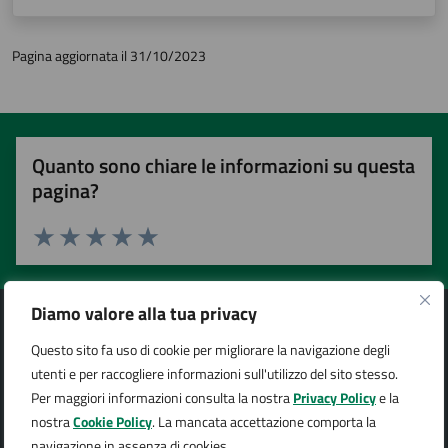
Pagina aggiornata il 31/10/2023
Quanto sono chiare le informazioni su questa
pagina?
Valuta 1 stelle su 5
Valuta 2 stelle su 5
Valuta 3 stelle su 5
Valuta 4 stelle su 5
Valuta 5 stelle su 5
Diamo valore alla tua privacy
Questo sito fa uso di cookie per migliorare la navigazione degli
utenti e per raccogliere informazioni sull'utilizzo del sito stesso.
Città di Arona
Per maggiori informazioni consulta la nostra
Privacy Policy
e la
nostra
Cookie Policy
. La mancata accettazione comporta la
navigazione in assenza di cookies.