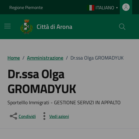
Vai ai contenuti
Vai al footer
Regione Piemonte
ITALIANO
▼
Città di Arona
Home
/
Amministrazione
/
Dr.ssa Olga GROMADYUK
Dr.ssa Olga
GROMADYUK
Sportelllo Immigrati - GESTIONE SERVIZI IN APPALTO
Condividi
Vedi azioni