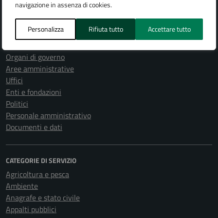
navigazione in assenza di cookies.
Personalizza
Rifiuta tutto
Accettare tutto
AMMINISTRAZIONE
Organi di governo
Aree amministrative
Uffici
Enti e fondazioni
Politici
Personale amministrativo
Documenti e dati
CATEGORIE DI SERVIZIO
Agricoltura e pesca
Ambiente
Anagrafe e stato civile
Appalti pubblici