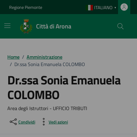
Vai ai contenuti
Vai al footer
Regione Piemonte
ITALIANO
▼
Città di Arona
Home
/
Amministrazione
/
Dr.ssa Sonia Emanuela COLOMBO
Dr.ssa Sonia Emanuela
COLOMBO
Area degli Istruttori - UFFICIO TRIBUTI
Condividi
Vedi azioni