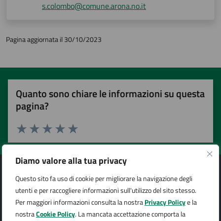
s.colombo@comune.arona.no.it
Pagina aggiornata il 30/10/2023
Quanto sono chiare le informazioni su questa
pagina?
Valuta 1 stelle su 5
Valuta 2 stelle su 5
Valuta 3 stelle su 5
Valuta 4 stelle su 5
Valuta 5 stelle su 5
Diamo valore alla tua privacy
Questo sito fa uso di cookie per migliorare la navigazione degli
utenti e per raccogliere informazioni sull'utilizzo del sito stesso.
Per maggiori informazioni consulta la nostra
Privacy Policy
e la
Città di Arona
nostra
Cookie Policy
. La mancata accettazione comporta la