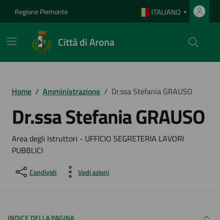
Vai ai contenuti
Vai al footer
Regione Piemonte
ITALIANO
▼
Città di Arona
Home
/
Amministrazione
/
Dr.ssa Stefania GRAUSO
Dr.ssa Stefania GRAUSO
Area degli Istruttori - UFFICIO SEGRETERIA LAVORI
PUBBLICI
Condividi
Vedi azioni
INDICE DELLA PAGINA