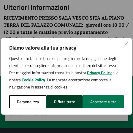
Ulteriori informazioni
RICEVIMENTO PRESSO SALA VESCO SITA AL PIANO
TERRA DEL PALAZZO COMUNALE:
giovedì ore 10:00 /
12:00 e tutte le mattine previo appuntamento
all’indirizzo di posta elettronica
monti.arte@virgilio.it
Diamo valore alla tua privacy
Questo sito fa uso di cookie per migliorare la navigazione degli
Pagina aggiornata il 20/05/2026
utenti e per raccogliere informazioni sull'utilizzo del sito stesso.
Per maggiori informazioni consulta la nostra
Privacy Policy
e la
nostra
Cookie Policy
. La mancata accettazione comporta la
navigazione in assenza di cookies.
Quanto sono chiare le informazioni su questa
pagina?
Personalizza
Rifiuta tutto
Accettare tutto
Valuta 1 stelle su 5
Valuta 2 stelle su 5
Valuta 3 stelle su 5
Valuta 4 stelle su 5
Valuta 5 stelle su 5