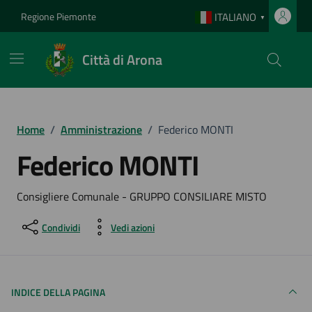
Vai ai contenuti
Vai al footer
Regione Piemonte
ITALIANO
▼
Città di Arona
Home
/
Amministrazione
/
Federico MONTI
Federico MONTI
Consigliere Comunale - GRUPPO CONSILIARE MISTO
Condividi
Vedi azioni
INDICE DELLA PAGINA