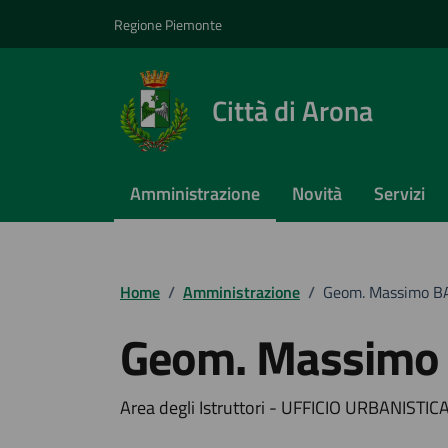
Vai ai contenuti
Vai al footer
Regione Piemonte
Città di Arona
Amministrazione
Novità
Servizi
Home
/
Amministrazione
/
Geom. Massimo 
Geom. Massimo
Area degli Istruttori - UFFICIO URBANISTIC