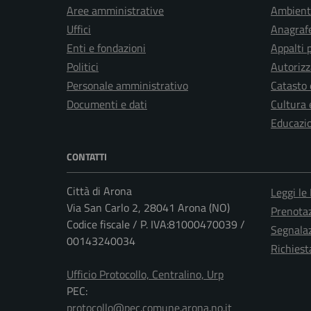
Aree amministrative
Ambient
Uffici
Anagrafe
Enti e fondazioni
Appalti 
Politici
Autorizz
Personale amministrativo
Catasto 
Documenti e dati
Cultura 
Educazi
CONTATTI
Città di Arona
Leggi le
Via San Carlo 2, 28041 Arona (NO)
Prenota
Codice fiscale / P. IVA:81000470039 /
Segnalaz
00143240034
Richiest
Ufficio Protocollo, Centralino, Urp
PEC:
protocollo@pec.comune.arona.no.it