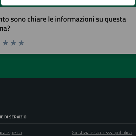
to sono chiare le informazioni su questa
na?
1 stelle su 5
uta 2 stelle su 5
Valuta 3 stelle su 5
Valuta 4 stelle su 5
Valuta 5 stelle su 5
E DI SERVIZIO
ura e pesca
Giustizia e sicurezza pubblica