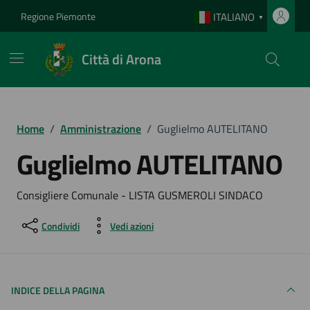
Vai ai contenuti
Vai al footer
Regione Piemonte
ITALIANO
▼
Città di Arona
Home
/
Amministrazione
/
Guglielmo AUTELITANO
Guglielmo AUTELITANO
Consigliere Comunale - LISTA GUSMEROLI SINDACO
Condividi
Vedi azioni
INDICE DELLA PAGINA