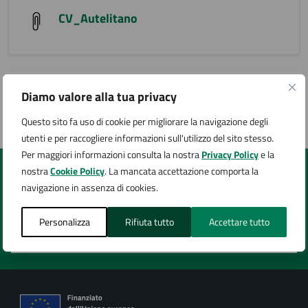
CV_Autelitano
Diamo valore alla tua privacy
Pagina aggiornata il 19/08/2024
Questo sito fa uso di cookie per migliorare la navigazione degli
utenti e per raccogliere informazioni sull'utilizzo del sito stesso.
Per maggiori informazioni consulta la nostra
Privacy Policy
e la
nostra
Cookie Policy
. La mancata accettazione comporta la
Quanto sono chiare le informazioni su questa
navigazione in assenza di cookies.
pagina?
Personalizza
Rifiuta tutto
Accettare tutto
Valuta 1 stelle su 5
Valuta 2 stelle su 5
Valuta 3 stelle su 5
Valuta 4 stelle su 5
Valuta 5 stelle su 5