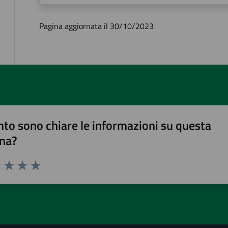
Pagina aggiornata il 30/10/2023
to sono chiare le informazioni su questa
na?
1 stelle su 5
uta 2 stelle su 5
Valuta 3 stelle su 5
Valuta 4 stelle su 5
Valuta 5 stelle su 5