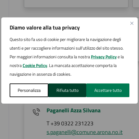
Diamo valore alla tua privacy
Ufficio Urbanistica
Questo sito fa uso di cookie per migliorare la navigazione degli
Via San Carlo 2, Arona (NO)
utenti e per raccogliere informazioni sull'utilizzo del sito stesso.
Per maggiori informazioni consulta la nostra
Privacy Policy
e la
nostra
Cookie Policy
. La mancata accettazione comporta la
navigazione in assenza di cookies.
Contatti
Personalizza
Rifiuta tutto
Accettare tutto
Paganelli Azza Silvana
T +39 0322 231223
s.paganelli@comune.arona.no.it