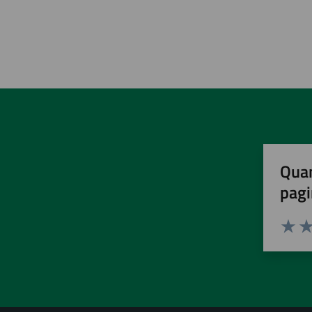
Quan
pagi
Valuta 
Val