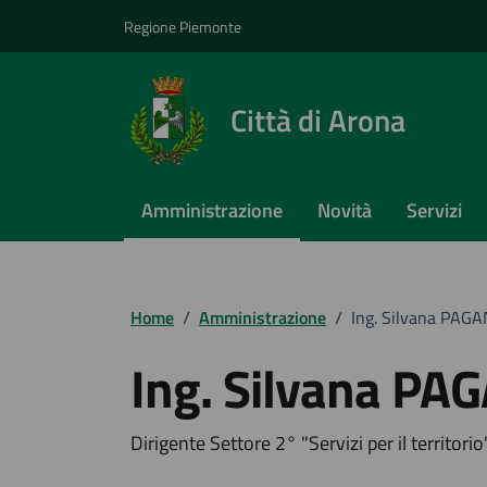
Vai ai contenuti
Vai al footer
Regione Piemonte
Città di Arona
Amministrazione
Novità
Servizi
Home
/
Amministrazione
/
Ing. Silvana PAG
Ing. Silvana PA
Dirigente Settore 2° "Servizi per il territorio