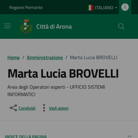
Vai ai contenuti
Vai al footer
Regione Piemonte
ITALIANO
▼
Città di Arona
Home
/
Amministrazione
/
Marta Lucia BROVELLI
Marta Lucia BROVELLI
Area degli Operatori esperti - UFFICIO SISTEMI
INFORMATICI
Condividi
Vedi azioni
INDICE DELLA PAGINA