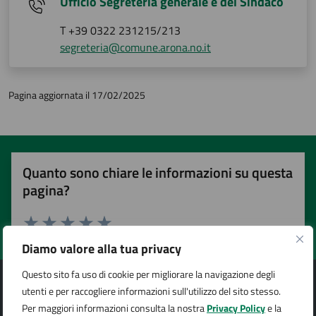
Ufficio Segreteria generale e del Sindaco
T +39 0322 231215/213
segreteria@comune.arona.no.it
Pagina aggiornata il 17/02/2025
Quanto sono chiare le informazioni su questa
pagina?
Valuta 1 stelle su 5
Valuta 2 stelle su 5
Valuta 3 stelle su 5
Valuta 4 stelle su 5
Valuta 5 stelle su 5
Diamo valore alla tua privacy
Questo sito fa uso di cookie per migliorare la navigazione degli
utenti e per raccogliere informazioni sull'utilizzo del sito stesso.
Per maggiori informazioni consulta la nostra
Privacy Policy
e la