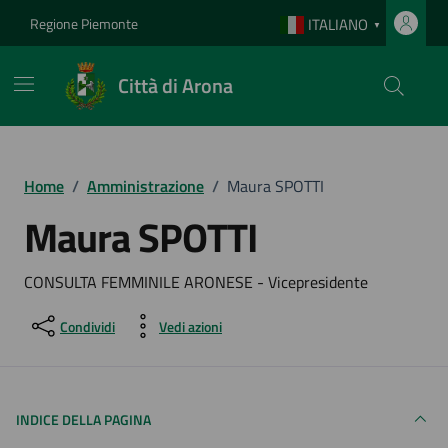
Vai ai contenuti
Vai al footer
Regione Piemonte
ITALIANO
▼
Città di Arona
Home
/
Amministrazione
/
Maura SPOTTI
Maura SPOTTI
CONSULTA FEMMINILE ARONESE - Vicepresidente
Condividi
Vedi azioni
INDICE DELLA PAGINA