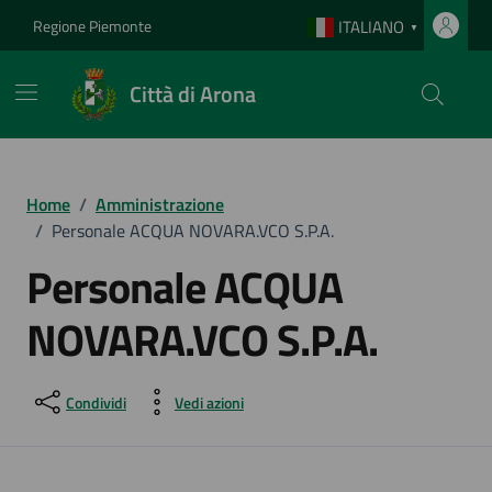
Vai ai contenuti
Vai al footer
Regione Piemonte
ITALIANO
▼
Città di Arona
Home
/
Amministrazione
/
Personale ACQUA NOVARA.VCO S.P.A.
Personale ACQUA
NOVARA.VCO S.P.A.
Condividi
Vedi azioni