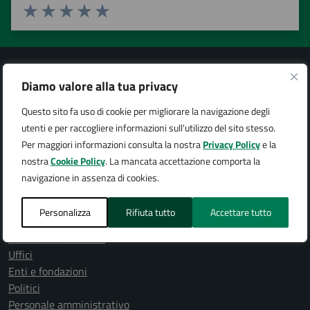
Valuta 1 stelle su 5
Valuta 2 stelle su 5
Valuta 3 stelle su 5
Valuta 4 stelle su 5
Valuta 5 stelle su 5
Diamo valore alla tua privacy
Questo sito fa uso di cookie per migliorare la navigazione degli
Città di Arona
utenti e per raccogliere informazioni sull'utilizzo del sito stesso.
Per maggiori informazioni consulta la nostra
Privacy Policy
e la
nostra
Cookie Policy
. La mancata accettazione comporta la
navigazione in assenza di cookies.
AMMINISTRAZIONE
Personalizza
Rifiuta tutto
Accettare tutto
Organi di governo
Aree amministrative
Uffici
Enti e fondazioni
Politici
Personale amministrativo