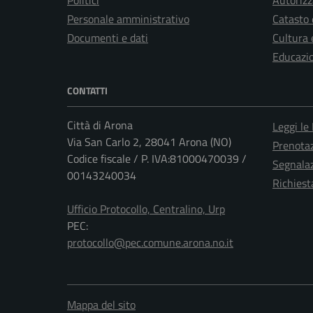
Politici
Autorizz
Personale amministrativo
Catasto 
Documenti e dati
Cultura 
Educazi
CONTATTI
Città di Arona
Leggi le
Via San Carlo 2, 28041 Arona (NO)
Prenota
Codice fiscale / P. IVA:81000470039 /
Segnalaz
00143240034
Richiest
Ufficio Protocollo, Centralino, Urp
PEC:
protocollo@pec.comune.arona.no.it
Mappa del sito