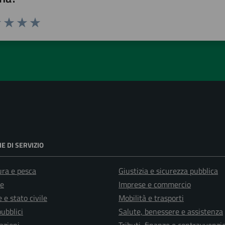
1 stelle su 5
uta 2 stelle su 5
Valuta 3 stelle su 5
Valuta 4 stelle su 5
Valuta 5 stelle su 5
E DI SERVIZIO
ura e pesca
Giustizia e sicurezza pubblica
e
Imprese e commercio
 e stato civile
Mobilità e trasporti
pubblici
Salute, benessere e assistenza