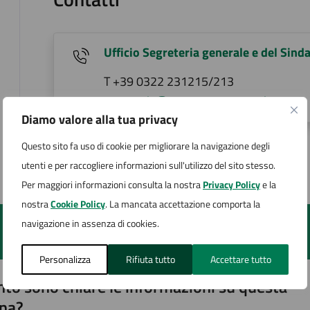
Ufficio Segreteria generale e del Sind
T +39 0322 231215/213
segreteria@comune.arona.no.it
Diamo valore alla tua privacy
Questo sito fa uso di cookie per migliorare la navigazione degli
Pagina aggiornata il 17/02/2025
utenti e per raccogliere informazioni sull'utilizzo del sito stesso.
Per maggiori informazioni consulta la nostra
Privacy Policy
e la
nostra
Cookie Policy
. La mancata accettazione comporta la
navigazione in assenza di cookies.
Personalizza
Rifiuta tutto
Accettare tutto
to sono chiare le informazioni su questa
na?