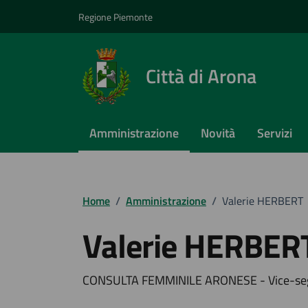
Vai ai contenuti
Vai al footer
Regione Piemonte
Città di Arona
Amministrazione
Novità
Servizi
Home
/
Amministrazione
/
Valerie HERBERT
Valerie HERBER
CONSULTA FEMMINILE ARONESE - Vice-seg