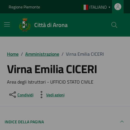
Vai ai contenuti
Vai al footer
Regione Piemonte
ITALIANO
▼
Città di Arona
Home
/
Amministrazione
/
Virna Emilia CICERI
Virna Emilia CICERI
Area degli Istruttori - UFFICIO STATO CIVILE
Condividi
Vedi azioni
INDICE DELLA PAGINA