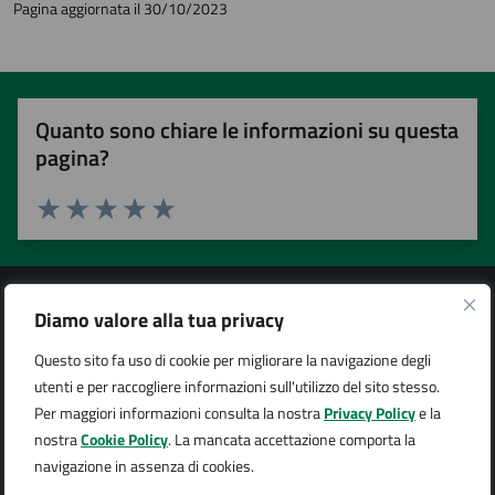
Pagina aggiornata il 30/10/2023
Quanto sono chiare le informazioni su questa
pagina?
Valuta 1 stelle su 5
Valuta 2 stelle su 5
Valuta 3 stelle su 5
Valuta 4 stelle su 5
Valuta 5 stelle su 5
Diamo valore alla tua privacy
Questo sito fa uso di cookie per migliorare la navigazione degli
Città di Arona
utenti e per raccogliere informazioni sull'utilizzo del sito stesso.
Per maggiori informazioni consulta la nostra
Privacy Policy
e la
nostra
Cookie Policy
. La mancata accettazione comporta la
navigazione in assenza di cookies.