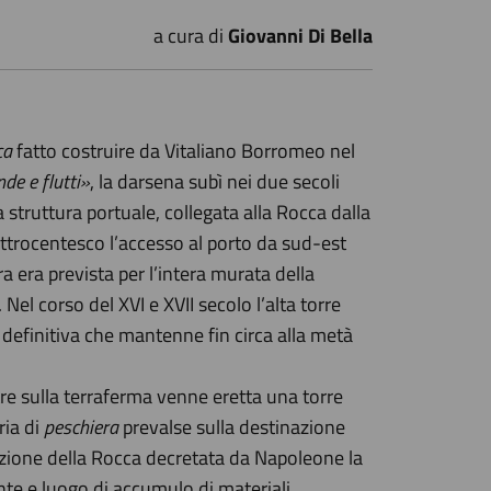
a cura di
Giovanni Di Bella
ca
fatto costruire da Vitaliano Borromeo nel
nde e flutti»
, la darsena subì nei due secoli
struttura portuale, collegata alla Rocca dalla
attrocentesco l’accesso al porto da sud-est
ra era prevista per l’intera murata della
. Nel corso del XVI e XVII secolo l’alta torre
 definitiva che mantenne fin circa alla metà
re sulla terraferma venne eretta una torre
ria di
peschiera
prevalse sulla destinazione
zione della Rocca decretata da Napoleone la
te e luogo di accumulo di materiali