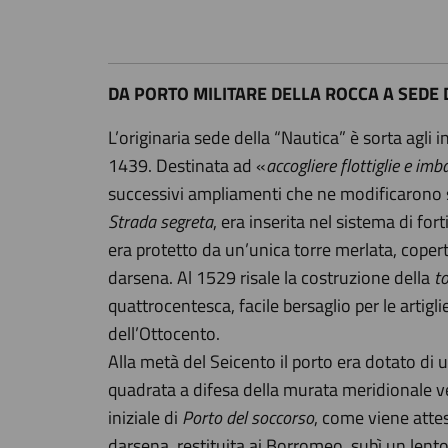
DA PORTO MILITARE DELLA ROCCA A SEDE
L’originaria sede della “Nautica” è sorta agli 
1439. Destinata ad «
accogliere flottiglie e imb
successivi ampliamenti che ne modificarono so
Strada segreta
, era inserita nel sistema di for
era protetto da un’unica torre merlata, coperta
darsena. Al 1529 risale la costruzione della
t
quattrocentesca, facile bersaglio per le artig
dell’Ottocento.
Alla metà del Seicento il porto era dotato di
quadrata a difesa della murata meridionale ve
iniziale di
Porto del soccorso
, come viene atte
darsena, restituita ai Borromeo, subì un len