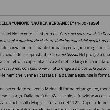
 DELLA “UNIONE NAUTICA VERBANESE” (1439-1899)
inizi del Novecento all’interno del
Porto del soccorso della Roc
arcazioni e mantenerle al sicuro dalle incursioni dei nemici, da o
lo parzialmente l’iniziale forma di pentagono irregolare. La 
tificazioni della soprastante
Porta del Sasso
. Nel progetto qu
 con tetto in coppi, alta circa 23 metri e larga 8. La merlatu
orre rotonda
, con
cannoniera
, fatta erigere dal conte Giberto II
lierie nemiche, venne ribassata e la darsena assunse la forma
 una seconda torre (verso Meina) di forma rettangolare, ment
rso il borgo. Dalla metà del XVIII secolo la funzione accesso
stato anche sulla Mappa Teresiana del 1722. Dopo la demoli
to ma inesorabile degrado. Si trasformò in stagno maleodoran