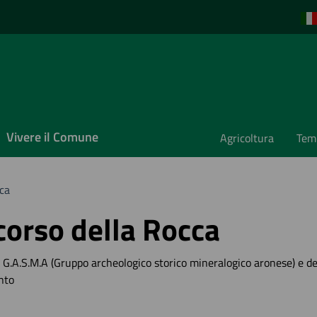
Vivere il Comune
Agricoltura
Temp
cca
corso della Rocca
el G.A.S.M.A (Gruppo archeologico storico mineralogico aronese) e 
nto