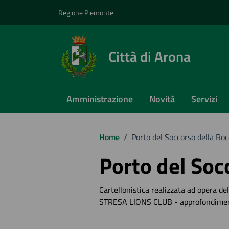
Vai ai contenuti
Vai al footer
Regione Piemonte
Città di Arona
Amministrazione
Novità
Servizi
Home
/
Porto del Soccorso della Ro
Porto del Soc
Cartellonistica realizzata ad opera d
STRESA LIONS CLUB - approfondime