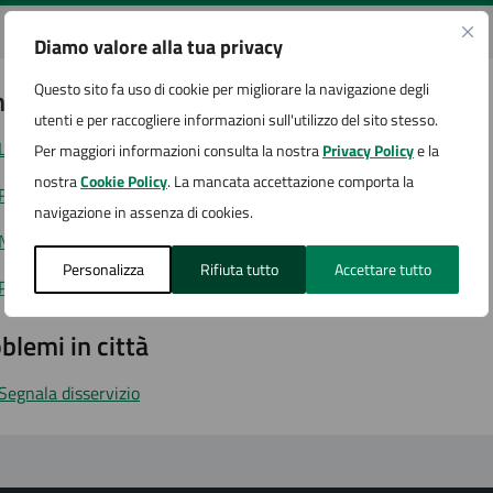
Diamo valore alla tua privacy
Questo sito fa uso di cookie per migliorare la navigazione degli
tatta il comune
utenti e per raccogliere informazioni sull'utilizzo del sito stesso.
Leggi le domande frequenti
Per maggiori informazioni consulta la nostra
Privacy Policy
e la
nostra
Cookie Policy
. La mancata accettazione comporta la
Richiedi assistenza
navigazione in assenza di cookies.
Numero verde
Personalizza
Rifiuta tutto
Accettare tutto
Prenota appuntamento
blemi in città
Segnala disservizio