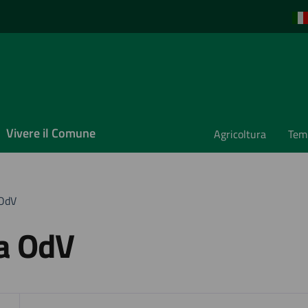
Vivere il Comune
Agricoltura
Temp
 OdV
ca OdV