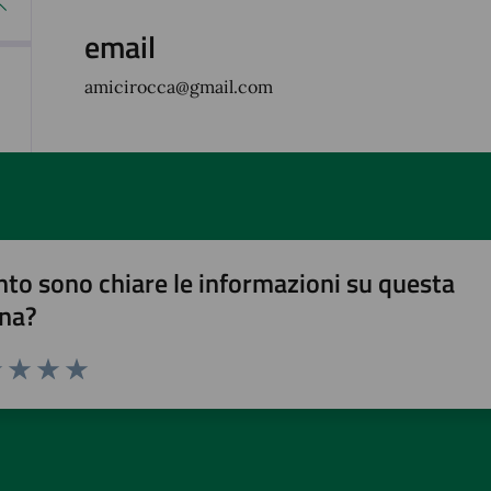
email
amicirocca@gmail.com
to sono chiare le informazioni su questa
na?
1 stelle su 5
uta 2 stelle su 5
Valuta 3 stelle su 5
Valuta 4 stelle su 5
Valuta 5 stelle su 5