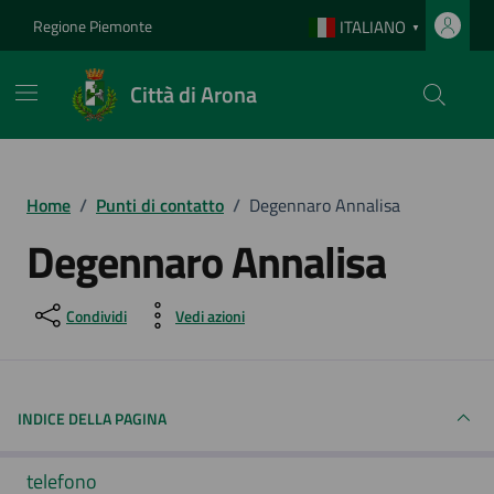
Vai ai contenuti
Vai al footer
Regione Piemonte
ITALIANO
▼
Città di Arona
Home
/
Punti di contatto
/
Degennaro Annalisa
Degennaro Annalisa
Condividi
Vedi azioni
INDICE DELLA PAGINA
telefono