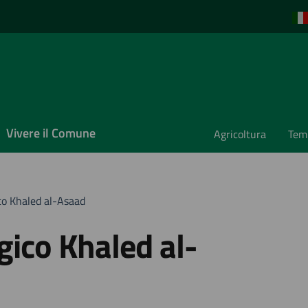
Vivere il Comune
Agricoltura
Temp
o Khaled al-Asaad
ico Khaled al-