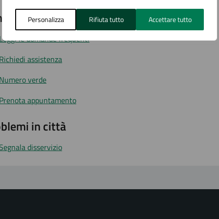
tatta il comune
Personalizza
Rifiuta tutto
Accettare tutto
Leggi le domande frequenti
Richiedi assistenza
Numero verde
Prenota appuntamento
blemi in città
Segnala disservizio