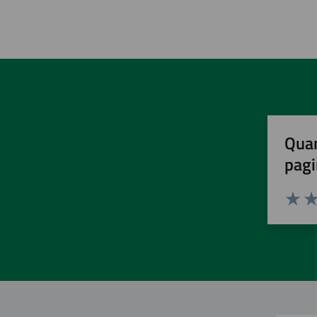
Quan
pagi
Valuta 
Val