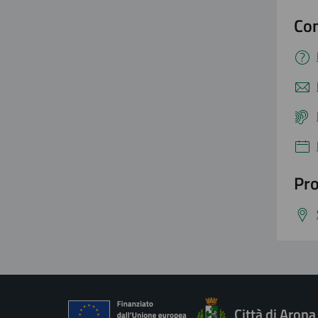
Con
Pro
Città di Arona