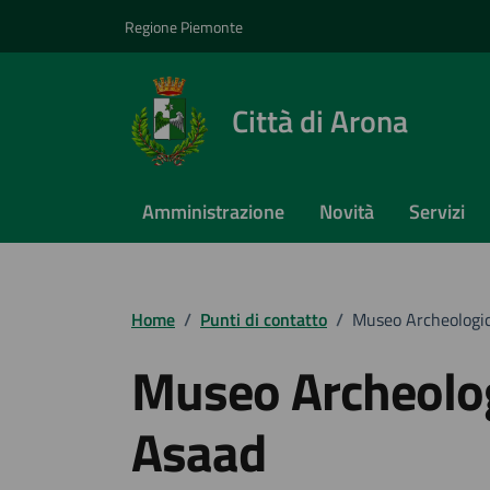
Vai ai contenuti
Vai al footer
Regione Piemonte
Città di Arona
Amministrazione
Novità
Servizi
Home
/
Punti di contatto
/
Museo Archeologic
Museo Archeolog
Asaad