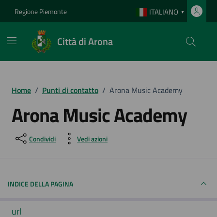
Vai ai contenuti
Vai al footer
Regione Piemonte
ITALIANO
▼
Città di Arona
Home
/
Punti di contatto
/
Arona Music Academy
Arona Music Academy
Condividi
Vedi azioni
INDICE DELLA PAGINA
url