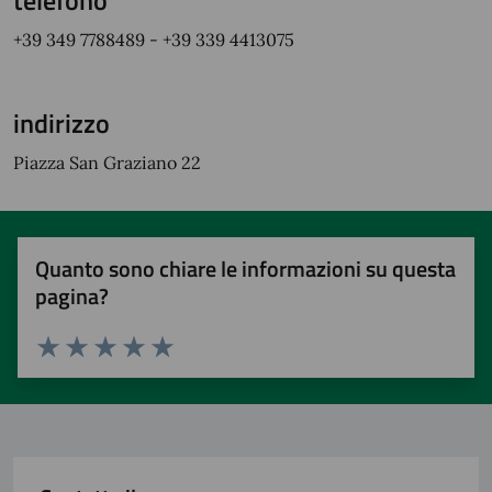
telefono
+39 349 7788489 - +39 339 4413075
indirizzo
Piazza San Graziano 22
Quanto sono chiare le informazioni su questa
pagina?
Valuta 1 stelle su 5
Valuta 2 stelle su 5
Valuta 3 stelle su 5
Valuta 4 stelle su 5
Valuta 5 stelle su 5