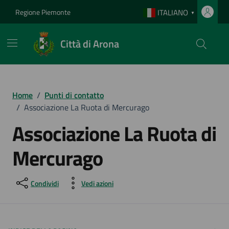
Vai ai contenuti
Vai al footer
Regione Piemonte
ITALIANO
▼
Città di Arona
Home
/
Punti di contatto
/
Associazione La Ruota di Mercurago
Associazione La Ruota di
Mercurago
Condividi
Vedi azioni