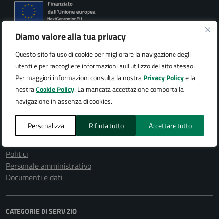
Diamo valore alla tua privacy
Città di Arona
Questo sito fa uso di cookie per migliorare la navigazione degli
utenti e per raccogliere informazioni sull'utilizzo del sito stesso.
Per maggiori informazioni consulta la nostra
Privacy Policy
e la
nostra
Cookie Policy
. La mancata accettazione comporta la
AMMINISTRAZIONE
navigazione in assenza di cookies.
Organi di governo
Aree amministrative
Personalizza
Rifiuta tutto
Accettare tutto
Uffici
Enti e fondazioni
Politici
Personale amministrativo
Documenti e dati
CATEGORIE DI SERVIZIO