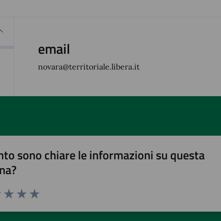
email
novara@territoriale.libera.it
to sono chiare le informazioni su questa
na?
1 stelle su 5
uta 2 stelle su 5
Valuta 3 stelle su 5
Valuta 4 stelle su 5
Valuta 5 stelle su 5