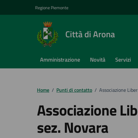
Vai ai contenuti
Vai al footer
Regione Piemonte
Città di Arona
Amministrazione
Novità
Servizi
Home
/
Punti di contatto
/
Associazione Liber
Associazione Lib
sez. Novara