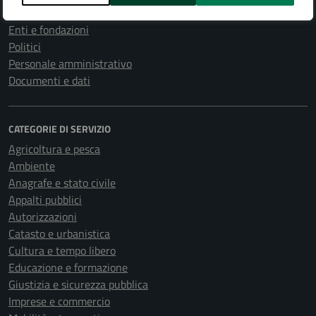
Uffici
Enti e fondazioni
Politici
Personale amministrativo
Documenti e dati
CATEGORIE DI SERVIZIO
Agricoltura e pesca
Ambiente
Anagrafe e stato civile
Appalti pubblici
Autorizzazioni
Catasto e urbanistica
Cultura e tempo libero
Educazione e formazione
Giustizia e sicurezza pubblica
Imprese e commercio