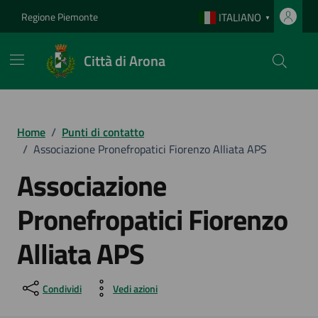
Vai ai contenuti
Vai al footer
Regione Piemonte
ITALIANO
▼
Città di Arona
Home
/
Punti di contatto
/
Associazione Pronefropatici Fiorenzo Alliata APS
Associazione
Pronefropatici Fiorenzo
Alliata APS
Condividi
Vedi azioni