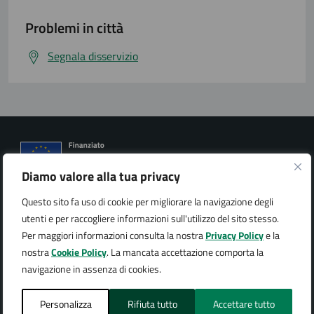
Problemi in città
Segnala disservizio
Diamo valore alla tua privacy
Città di Arona
Questo sito fa uso di cookie per migliorare la navigazione degli
utenti e per raccogliere informazioni sull'utilizzo del sito stesso.
Per maggiori informazioni consulta la nostra
Privacy Policy
e la
nostra
Cookie Policy
. La mancata accettazione comporta la
navigazione in assenza di cookies.
AMMINISTRAZIONE
Organi di governo
Personalizza
Rifiuta tutto
Accettare tutto
Aree amministrative